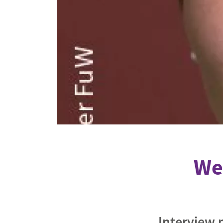
Industrietransformation
Klimafinanzierung
Wirtschaft, Finanzen & 
Sustainable Finance
Unternehmensverantwortun
Globaler Handel
Ressourcen & Kreislaufwirtsch
We
Interview 