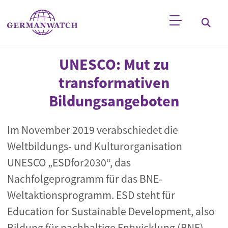
Direkt zum Inhalt
Stichwortsuche
UNESCO: Mut zu
transformativen
Bildungsangeboten
Im November 2019 verabschiedet die
Weltbildungs- und Kulturorganisation
UNESCO „ESDfor2030“, das
Nachfolgeprogramm für das BNE-
Weltaktionsprogramm. ESD steht für
Education for Sustainable Development, also
Bildung für nachhaltige Entwicklung (BNE).