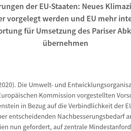
ungen der EU-Staaten: Neues Klimazi
Begegnung und Dialog
er vorgelegt werden und EU mehr inte
Bildungsmaterialien
ortung für Umsetzung des Pariser A
Handel
Zukunftsfähige Digitalisierung
übernehmen
g
Klima- und Umweltklagen
Die Klimaklage: Saúl vs. RWE
aft
Zukunftsklage
 2020). Die Umwelt- und Entwicklungsorgani
Europäischen Kommission vorgestellten Vorsc
nstein in Bezug auf die Verbindlichkeit der E
r entscheidenden Nachbesserungsbedarf a
ien nun gefordert, auf zentrale Mindestanfo