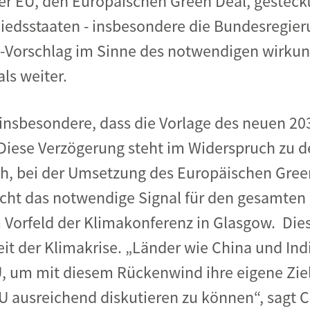
der EU, den Europäischen Green Deal, gesteck
liedsstaaten - insbesondere die Bundesregier
-Vorschlag im Sinne des notwendigen wirkun
ls weiter.
insbesondere, dass die Vorlage des neuen 203
 Diese Verzögerung steht im Widerspruch zu
h, bei der Umsetzung des Europäischen Gre
icht das notwendige Signal für den gesamten
 Vorfeld der Klimakonferenz in Glasgow. Die
eit der Klimakrise. „Länder wie China und In
U, um mit diesem Rückenwind ihre eigene Zi
U ausreichend diskutieren zu können“, sagt 