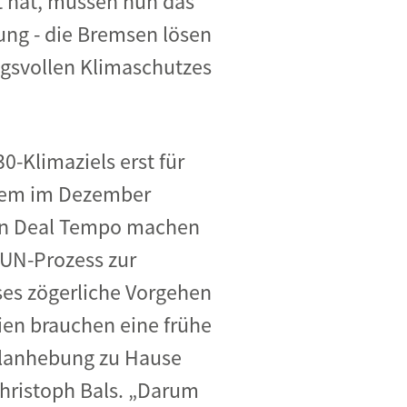
t hat, müssen nun das
ung - die Bremsen lösen
gsvollen Klimaschutzes
0-Klimaziels erst für
 dem im Dezember
en Deal Tempo machen
 UN-Prozess zur
ses zögerliche Vorgehen
dien brauchen eine frühe
elanhebung zu Hause
Christoph Bals. „Darum