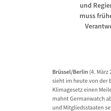
Industrietransformation
und Regier
Klimafinanzierung
muss früh
Verantw
Wirtschaft, Finanzen & 
Sustainable Finance
Unternehmensverantwortun
Globaler Handel
Ressourcen & Kreislaufwirtsch
Brüssel/Berlin
(4. März
sieht im heute von der 
Klimagesetz einen Meile
mahnt Germanwatch abe
und Mitgliedsstaaten se