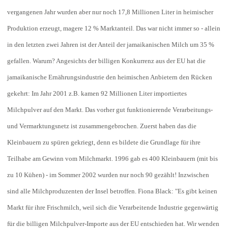
vergangenen Jahr wurden aber nur noch 17,8 Millionen Liter in heimischer
Produktion erzeugt, magere 12 % Marktanteil. Das war nicht immer so - allein
in den letzten zwei Jahren ist der Anteil der jamaikanischen Milch um 35 %
gefallen. Warum? Angesichts der billigen Konkurrenz aus der EU hat die
jamaikanische Ernährungsindustrie den heimischen Anbietern den Rücken
gekehrt: Im Jahr 2001 z.B. kamen 92 Millionen Liter importiertes
Milchpulver auf den Markt. Das vorher gut funktionierende Verarbeitungs-
und Vermarktungsnetz ist zusammengebrochen. Zuerst haben das die
Kleinbauern zu spüren gekriegt, denn es bildete die Grundlage für ihre
Teilhabe am Gewinn vom Milchmarkt. 1996 gab es 400 Kleinbauern (mit bis
zu 10 Kühen) - im Sommer 2002 wurden nur noch 90 gezählt! Inzwischen
sind alle Milchproduzenten der Insel betroffen. Fiona Black: "Es gibt keinen
Markt für ihre Frischmilch, weil sich die Verarbeitende Industrie gegenwärtig
für die billigen Milchpulver-Importe aus der EU entschieden hat. Wir wenden