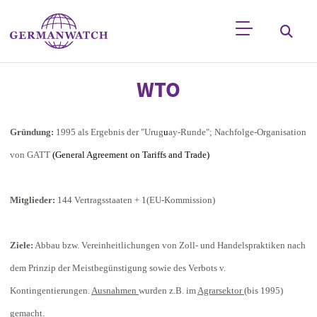
Direkt zum Inhalt
Stichwortsuche
WTO
Gründung:
1995 als Ergebnis der "Urug
u
ay-Runde"; Nachfolge-Organisation
von GATT
(General Agreement on Tariffs and Trade)
Mitglieder:
144 Vertragsstaaten + 1(EU-Kommission)
Ziele:
Abbau bzw. Vereinheitlichungen von Zoll- und Handelspraktiken nach
dem Prinzip der Meistbegünstigung sowie des Verbots v.
Kontingentierungen.
Ausnahmen
wurden z.B. im
Agrarsektor
(bis 1995)
gemacht
.