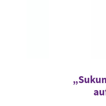
Industrietransformation
Klimafinanzierung
Wirtschaft, Finanzen & 
Sustainable Finance
Unternehmensverantwortun
Globaler Handel
Ressourcen & Kreislaufwirtsch
„Sukum
au