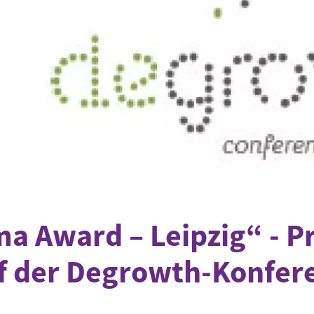
Begegnung und Dialog
Bildungsmaterialien
Handel
Zukunftsfähige Digitalisierung
g
Klima- und Umweltklagen
Die Klimaklage: Saúl vs. RWE
aft
Zukunftsklage
a Award – Leipzig“ - P
f der Degrowth-Konfer