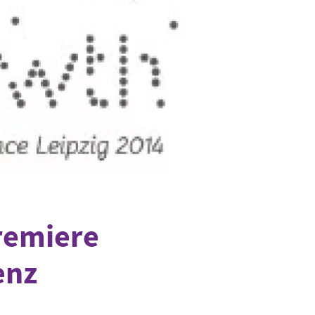
remiere
enz