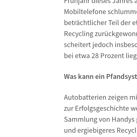
Frühjahr dieses Jahres 
Industrietransformation
Mobiltelefone schlumme
Klimafinanzierung
beträchtlicher Teil der 
Wirtschaft, Finanzen & 
Recycling zurückgewonn
Sustainable Finance
scheitert jedoch insbe
Unternehmensverantwortun
bei etwa 28 Prozent li
Globaler Handel
Was kann ein Pfandsys
Ressourcen & Kreislaufwirtsch
Autobatterien zeigen m
zur Erfolgsgeschichte 
Sammlung von Handys ge
und ergiebigeres Recycl