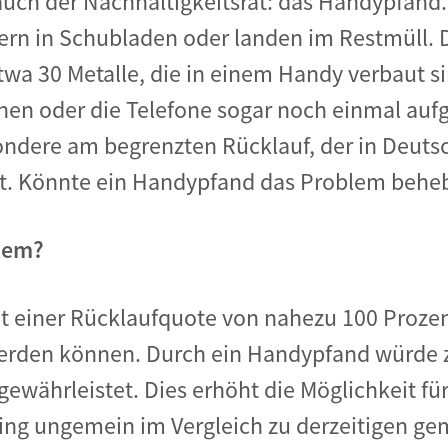
auch der Nachhaltigkeitsrat: das Handypfand.
rn in Schubladen oder landen im Restmüll. 
Begegnung und Dialog
etwa 30 Metalle, die in einem Handy verbaut s
Bildungsmaterialien
Handel
en oder die Telefone sogar noch einmal auf
Zukunftsfähige Digitalisierung
sondere am begrenzten Rücklauf, der in Deu
g
egt. Könnte ein Handypfand das Problem behe
Klima- und Umweltklagen
Die Klimaklage: Saúl vs. RWE
tem?
aft
Zukunftsklage
it einer Rücklaufquote von nahezu 100 Proze
werden können. Durch ein Handypfand würde 
währleistet. Dies erhöht die Möglichkeit f
ing ungemein im Vergleich zu derzeitigen ge