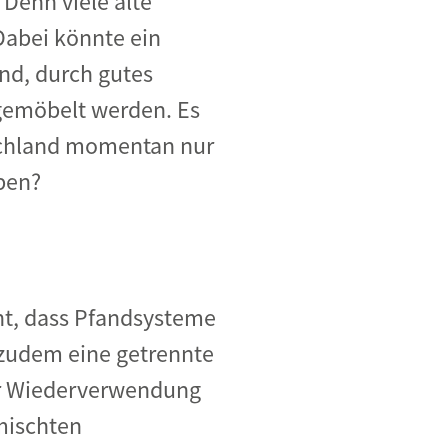
 Denn viele alte
Dabei könnte ein
ind, durch gutes
gemöbelt werden. Es
tschland momentan nur
ben?
nt, dass Pfandsysteme
zudem eine getrennte
ür Wiederverwendung
mischten