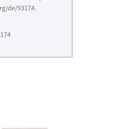
rg/de/93174.
3174