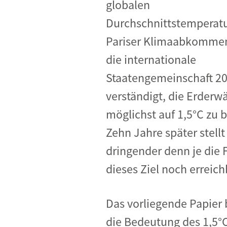
globalen
Industrietransformation
Durchschnittstemperatu
Klimafinanzierung
Pariser Klimaabkommen
Wirtschaft, Finanzen & 
die internationale
Sustainable Finance
Staatengemeinschaft 20
Unternehmensverantwortun
verständigt, die Erder
Globaler Handel
möglichst auf 1,5°C zu 
Ressourcen & Kreislaufwirtsch
Zehn Jahre später stellt
dringender denn je die 
dieses Ziel noch erreichb
Das vorliegende Papier 
die Bedeutung des 1,5°C