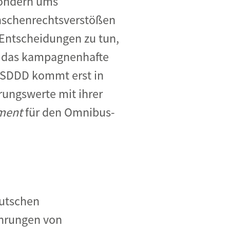
sondern ums
nschenrechtsverstößen
Entscheidungen zu tun,
ns das kampagnenhafte
 CSDDD kommt erst in
rungswerte mit ihrer
ment
für den Omnibus-
eutschen
fahrungen von