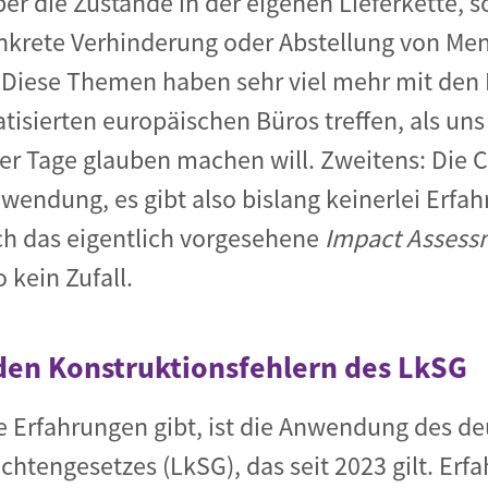
er die Zustände in der eigenen Lieferkette, 
nkrete Verhinderung oder Abstellung von Me
Diese Themen haben sehr viel mehr mit den 
atisierten europäischen Büros treffen, als u
ser Tage glauben machen will. Zweitens: Die
endung, es gibt also bislang keinerlei Erfah
ch das eigentlich vorgesehene
Impact Assess
o kein Zufall.
 den Konstruktionsfehlern des LkSG
e Erfahrungen gibt, ist die Anwendung des d
ichtengesetzes (LkSG), das seit 2023 gilt. Er