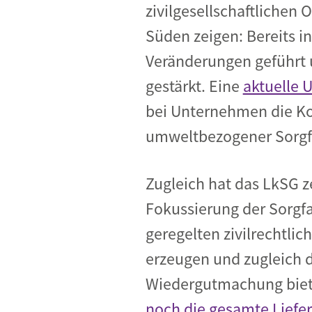
zivilgesellschaftlichen
Süden zeigen: Bereits in
Veränderungen geführt 
gestärkt. Eine
aktuelle 
bei Unternehmen die K
umweltbezogener Sorgfal
Zugleich hat das LkSG ze
Fokussierung der Sorgfal
geregelten zivilrechtl
erzeugen und zugleich d
Wiedergutmachung bie
noch die gesamte Liefer