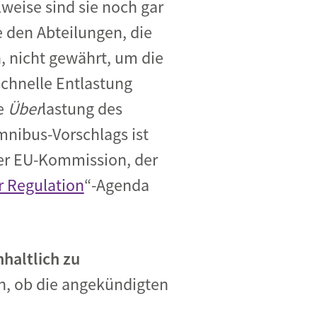
lweise sind sie noch gar
 den Abteilungen, die
, nicht gewährt, um die
schnelle Entlastung
e
Über
lastung des
mnibus-Vorschlags ist
der EU-Kommission, der
r Regulation
“-Agenda
haltlich zu
h, ob die angekündigten