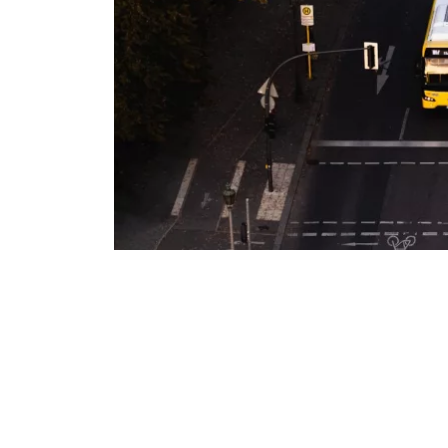
Industrietransformation
Klimafinanzierung
Wirtschaft, Finanzen & 
Sustainable Finance
Unternehmensverantwortun
Globaler Handel
Ressourcen & Kreislaufwirtsch