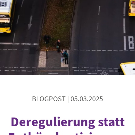
Begegnung und Dialog
Bildungsmaterialien
Handel
Zukunftsfähige Digitalisierung
g
Klima- und Umweltklagen
Die Klimaklage: Saúl vs. RWE
aft
Zukunftsklage
BLOGPOST |
05.03.2025
Deregulierung statt