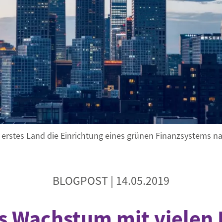
Begegnung und Dialog
Bildungsmaterialien
Handel
Zukunftsfähige Digitalisierung
g
Klima- und Umweltklagen
Die Klimaklage: Saúl vs. RWE
aft
Zukunftsklage
ls erstes Land die Einrichtung eines grünen Finanzsystems 
BLOGPOST |
14.05.2019
s Wachstum mit vielen 