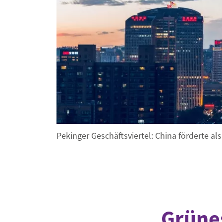
Industrietransformation
Klimafinanzierung
Wirtschaft, Finanzen & 
Sustainable Finance
Unternehmensverantwortun
Globaler Handel
Ressourcen & Kreislaufwirtsch
Pekinger Geschäftsviertel: China förderte a
Grüne