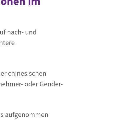
tionen im
auf nach- und
ntere
der chinesischen
tnehmer- oder Gender-
ines aufgenommen