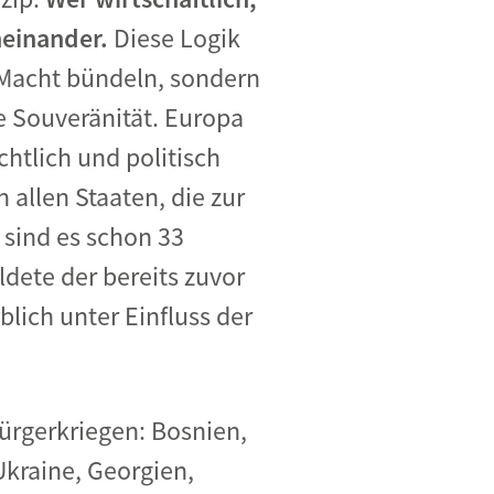
eneinander.
Diese Logik
t Macht bündeln, sondern
e Souveränität. Europa
htlich und politisch
 allen Staaten, die zur
 sind es schon 33
ldete der bereits zuvor
lich unter Einfluss der
.
ürgerkriegen: Bosnien,
Ukraine, Georgien,