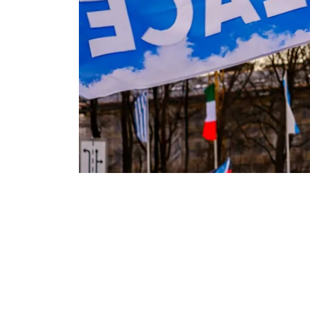
Industrietransformation
Klimafinanzierung
Wirtschaft, Finanzen & 
Sustainable Finance
Unternehmensverantwortun
Globaler Handel
Ressourcen & Kreislaufwirtsch