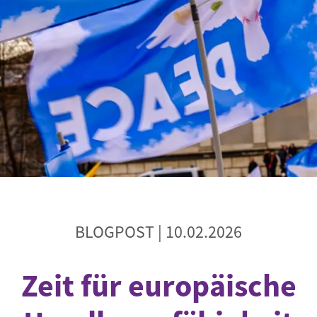
Begegnung und Dialog
Bildungsmaterialien
Handel
Zukunftsfähige Digitalisierung
g
Klima- und Umweltklagen
Die Klimaklage: Saúl vs. RWE
aft
Zukunftsklage
BLOGPOST |
10.02.2026
Zeit für europäische