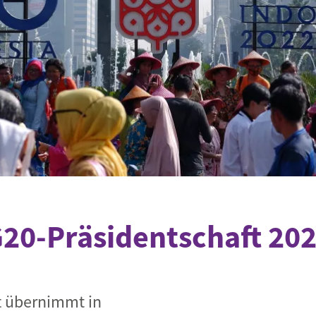
Begegnung und Dialog
Bildungsmaterialien
Handel
Zukunftsfähige Digitalisierung
g
Klima- und Umweltklagen
Die Klimaklage: Saúl vs. RWE
aft
Zukunftsklage
20-Präsidentschaft 20
t übernimmt in