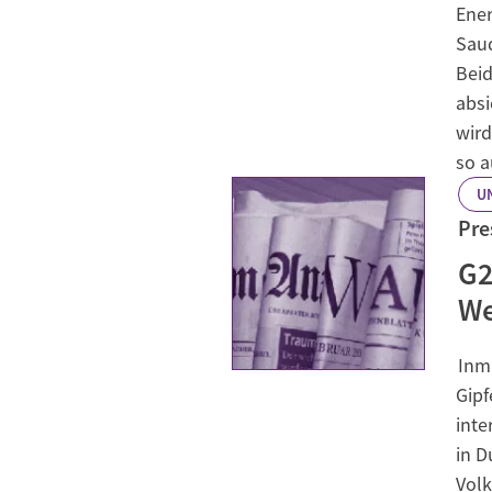
Ener
Saud
Beid
absi
wird
so a
U
Pre
G2
We
Inm
Gipf
inte
in D
Volk