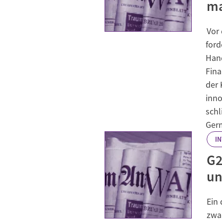
m
Vor
ford
Hand
Fina
der 
inno
schl
Ger
I
G2
un
Ein
zwa