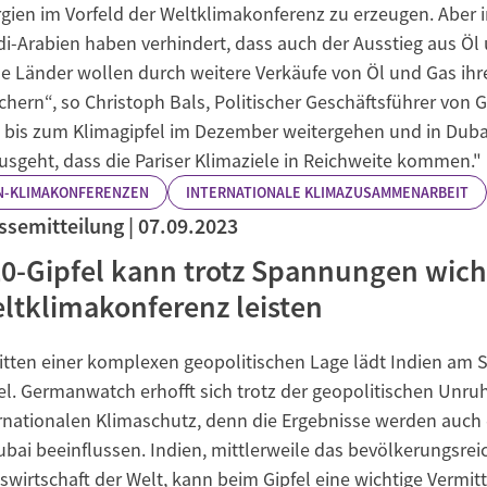
gien im Vorfeld der Weltklimakonferenz zu erzeugen. Aber
i-Arabien haben verhindert, dass auch der Ausstieg aus Ö
e Länder wollen durch weitere Verkäufe von Öl und Gas ihre
chern“, so Christoph Bals, Politischer Geschäftsführer von
 bis zum Klimagipfel im Dezember weitergehen und in Dubai
usgeht, dass die Pariser Klimaziele in Reichweite kommen."
N-KLIMAKONFERENZEN
INTERNATIONALE KLIMAZUSAMMENARBEIT
ssemitteilung
07.09.2023
0-Gipfel kann trotz Spannungen wicht
ltklimakonferenz leisten
itten einer komplexen geopolitischen Lage lädt Indien am
el. Germanwatch erhofft sich trotz der geopolitischen Unru
rnationalen Klimaschutz, denn die Ergebnisse werden auch
ubai beeinflussen. Indien, mittlerweile das bevölkerungsrei
swirtschaft der Welt, kann beim Gipfel eine wichtige Vermit