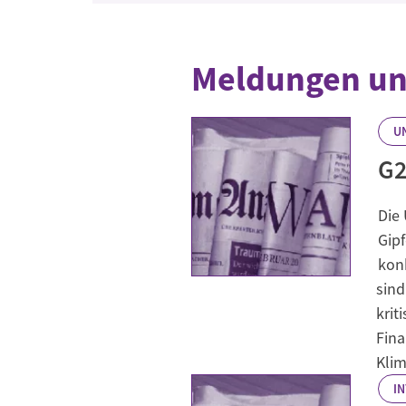
Meldungen un
U
G2
Die
Gip
kon
sind
krit
Fina
Klim
I