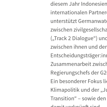
diesem Jahr Indonesie
internationalen Partne
unterstützt Germanwat
zwischen zivilgesellsch
(„Track 2 Dialogue“) un
zwischen ihnen und den
Entscheidungsträger:inn
Zusammenarbeit zwisch
Regierungschefs der G2
Ein besonderer Fokus li
Klimapolitik und der „J
Transition“ – sowie den 
damit verknüpft sind.