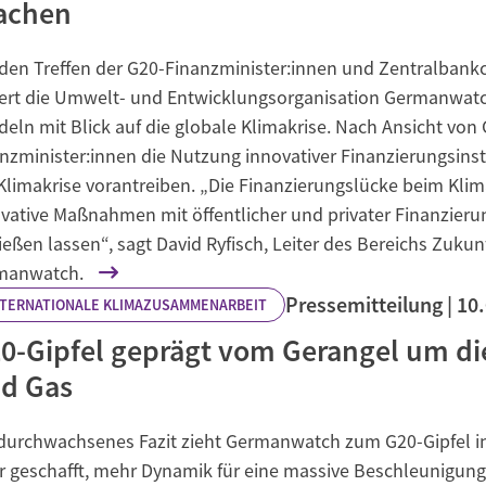
achen
 den Treffen der G20-Finanzminister:innen und Zentralba
ert die Umwelt- und Entwicklungsorganisation Germanwatc
eln mit Blick auf die globale Klimakrise. Nach Ansicht v
nzminister:innen die Nutzung innovativer Finanzierungsins
Klimakrise vorantreiben. „Die Finanzierungslücke beim Kli
vative Maßnahmen mit öffentlicher und privater Finanzierun
ießen lassen“, sagt David Ryfisch, Leiter des Bereichs Zukun
manwatch.
Pressemitteilung
10
NTERNATIONALE KLIMAZUSAMMENARBEIT
0-Gipfel geprägt vom Gerangel um di
d Gas
 durchwachsenes Fazit zieht Germanwatch zum G20-Gipfel in
r geschafft, mehr Dynamik für eine massive Beschleunigun