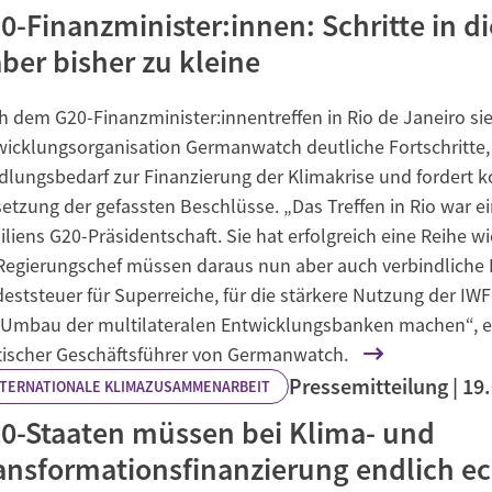
0-Finanzminister:innen: Schritte in di
aber bisher zu kleine
h dem G20-Finanzminister:innentreffen in Rio de Janeiro si
wicklungsorganisation Germanwatch deutliche Fortschritte, 
lungsbedarf zur Finanzierung der Klimakrise und fordert
tzung der gefassten Beschlüsse. „Das Treffen in Rio war ein
iliens G20-Präsidentschaft. Sie hat erfolgreich eine Reihe w
Regierungschef müssen daraus nun aber auch verbindliche 
eststeuer für Superreiche, für die stärkere Nutzung der I
Umbau der multilateralen Entwicklungsbanken machen“, erk
tischer Geschäftsführer von Germanwatch.
Pressemitteilung
19
NTERNATIONALE KLIMAZUSAMMENARBEIT
0-Staaten müssen bei Klima- und
ansformationsfinanzierung endlich ec