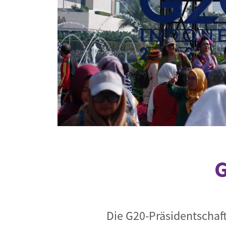
Industrietransformation
Klimafinanzierung
Wirtschaft, Finanzen & 
Sustainable Finance
Unternehmensverantwortun
Globaler Handel
Ressourcen & Kreislaufwirtsch
G
Die G20-Präsidentschaf