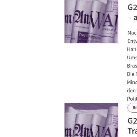
G2
– 
Nac
Ent
Hand
Umse
Bras
Die 
Mind
den 
Poli
I
G2
Tr