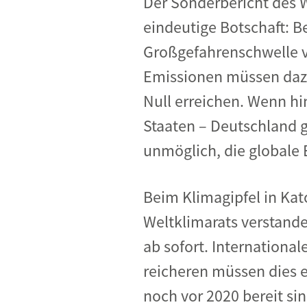
Der Sonderbericht des W
Industrietransformation
eindeutige Botschaft: B
Klimafinanzierung
Großgefahrenschwelle v
Wirtschaft, Finanzen & 
Emissionen müssen dazu
Sustainable Finance
Null erreichen. Wenn hi
Unternehmensverantwortun
Staaten – Deutschland g
Globaler Handel
unmöglich, die globale 
Ressourcen & Kreislaufwirtsch
Beim Klimagipfel in Kat
Weltklimarats verstand
ab sofort. Internationa
reicheren müssen dies e
noch vor 2020 bereit si