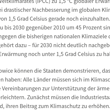
eltklimarates (IPCC) zu 1,5 °C globaler Erwä
ei drastischer Nachbesserung im globalen Kli
Begegnung und Dialog
on 1,5 Grad Celsius gerade noch einzuhalten.
Bildungsmaterialien
Handel
 bis 2030 gegenüber 2010 um 45 Prozent si
Zukunftsfähige Digitalisierung
ngegen die bisherigen nationalen Klimaziele 
g
Klima- und Umweltklagen
ehört dazu – für 2030 nicht deutlich nachgeb
Die Klimaklage: Saúl vs. RWE
Erwärmung noch unter 1,5 Grad Celsius zu ha
aft
Zukunftsklage
owice können die Staaten demonstrieren, das
en haben: Alle Länder müssen sich im Klimas
le Vereinbarungen zur Unterstützung der ärme
rleichtern. Zunächst müssen die Industriestaa
nd, ihren Beitrag zum Klimaschutz zu erhöhen