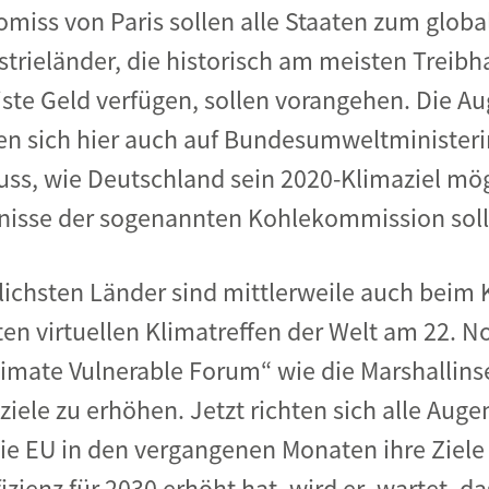
miss von Paris sollen alle Staaten zum glob
strieländer, die historisch am meisten Treibh
te Geld verfügen, sollen vorangehen. Die Au
en sich hier auch auf Bundesumweltministeri
muss, wie Deutschland sein 2020-Klimaziel mög
nisse der sogenannten Kohlekommission sollt
lichsten Länder sind mittlerweile auch beim 
ten virtuellen Klimatreffen der Welt am 22.
limate Vulnerable Forum“ wie die Marshallins
iele zu erhöhen. Jetzt richten sich alle Auge
e EU in den vergangenen Monaten ihre Ziele 
zienz für 2030 erhöht hat, wird er- wartet, da