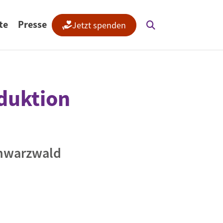
te
Presse
Jetzt spenden
Transparenz & Vertrauen
Germanwatch-Stiftung
Newsletter
duktion
Germanwatch°Kompakt
Materialien & Dokumente
Stimmberechtigte
Mitgliedschaft
Bildungsmaterialien
Jobs & Praktika
chwarzwald
Termine
Informationen für
Verbraucher:innen