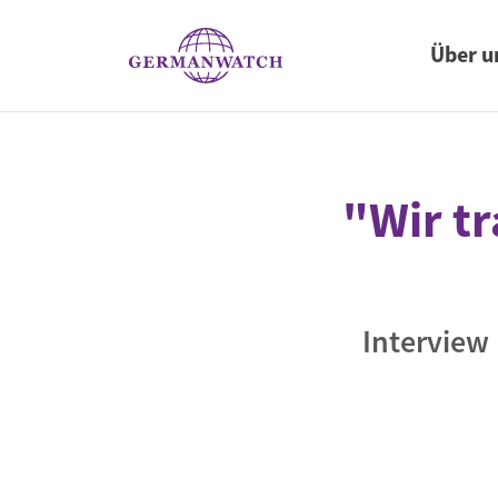
Haupt
Direkt zum Inhalt
Über u
S
Hinsehen. Analysie
Mitmachen
Publikationen
Projekte
Presse
Klimapolitik
"Wir t
Einmischen.
UN-Klimakonferenzen
Gemeinsam können wir Verän
Fachpublikationen und weitere
Eindrücke von unserer Arbeit.
Aktuelle Informationen und Ei
Umgang mit Klimawandelfolg
bewirken.
Veröffentlichungen.
zu unseren Themen für Ihre Ber
Für globale Gerechtigkeit und d
Deutsche Klimapolitik und
Lebensgrundlagen.
Interview
Energiewende
Verkehrswende
EU-Klimapolitik und CO2-Prei
Internationale Klimazusamme