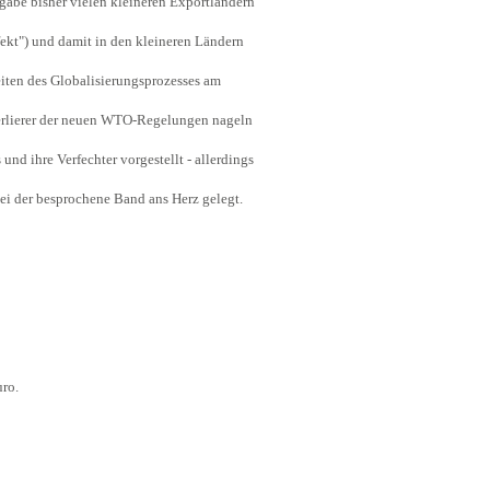
gabe bisher vielen kleineren Exportländern
ekt") und damit in den kleineren Ländern
eiten des Globalisierungsprozesses am
Verlierer der neuen WTO-Regelungen nageln
d ihre Verfechter vorgestellt - allerdings
sei der besprochene Band ans Herz gelegt.
uro.