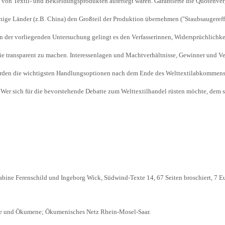
 von Textil- und Bekleidungsprodukten auferlegt waren. Garantierte die Quotenver
Begegnung und Dialog
inige Länder (z.B. China) den Großteil der Produktion übernehmen ("Staubsaugereff
Bildungsmaterialien
In der vorliegenden Untersuchung gelingt es den Verfasserinnen, Widersprüchlichk
Handel
rie transparent zu machen. Interessenlagen und Machtverhältnisse, Gewinner und 
Zukunftsfähige Digitalisierung
erden die wichtigsten Handlungsoptionen nach dem Ende des Welttextilabkommens un
g
Klima- und Umweltklagen
e. Wer sich für die bevorstehende Debatte zum Welttextilhandel rüsten möchte, dem 
Die Klimaklage: Saúl vs. RWE
aft
Zukunftsklage
Sabine Ferenschild und Ingeborg Wick, Südwind-Texte 14, 67 Seiten broschiert, 7 E
ie und Ökumene; Ökumenisches Netz Rhein-Mosel-Saar.