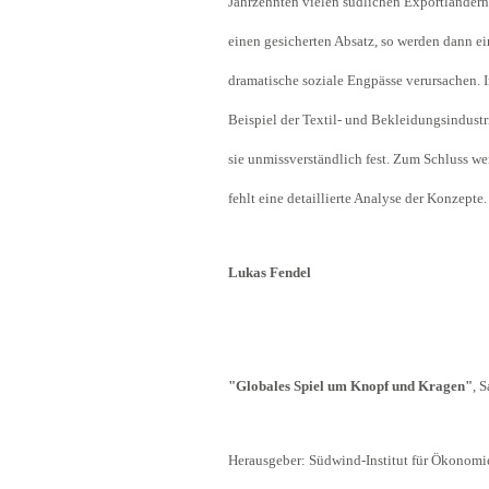
Jahrzehnten vielen südlichen Exportländern
Industrietransformation
einen gesicherten Absatz, so werden dann e
Klimafinanzierung
dramatische soziale Engpässe verursachen. 
Wirtschaft, Finanzen & 
Beispiel der Textil- und Bekleidungsindust
Sustainable Finance
sie unmissverständlich fest. Zum Schluss w
Unternehmensverantwortun
fehlt eine detaillierte Analyse der Konzept
Globaler Handel
Ressourcen & Kreislaufwirtsch
Lukas Fendel
"Globales Spiel um Knopf und Kragen"
, 
Herausgeber: Südwind-Institut für Ökonom