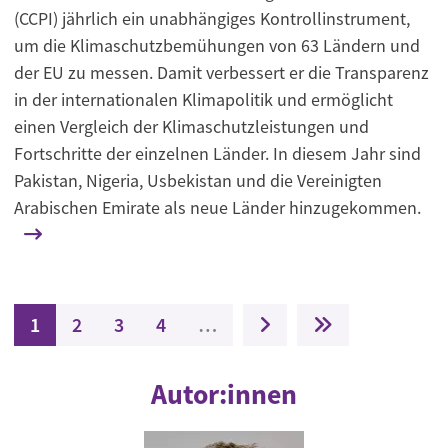
(CCPI) jährlich ein unabhängiges Kontrollinstrument,
um die Klimaschutzbemühungen von 63 Ländern und
der EU zu messen. Damit verbessert er die Transparenz
in der internationalen Klimapolitik und ermöglicht
einen Vergleich der Klimaschutzleistungen und
Fortschritte der einzelnen Länder. In diesem Jahr sind
Pakistan, Nigeria, Usbekistan und die Vereinigten
Arabischen Emirate als neue Länder hinzugekommen.
Seitennummerierung
Aktuelle Seite
Seite
Seite
Seite
Nächste Seite
Letzte Seite
1
2
3
4
…
Autor:innen