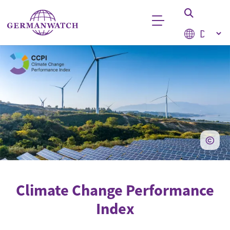
Direkt zum Inhalt
Select your
Stichwortsuche
Climate Change Performance
Index