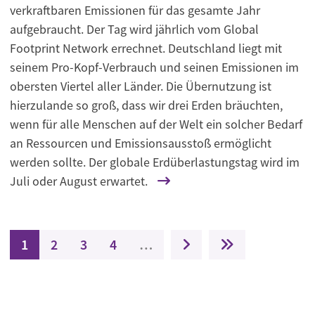
verkraftbaren Emissionen für das gesamte Jahr
aufgebraucht. Der Tag wird jährlich vom Global
Footprint Network errechnet. Deutschland liegt mit
seinem Pro-Kopf-Verbrauch und seinen Emissionen im
obersten Viertel aller Länder. Die Übernutzung ist
hierzulande so groß, dass wir drei Erden bräuchten,
wenn für alle Menschen auf der Welt ein solcher Bedarf
an Ressourcen und Emissionsausstoß ermöglicht
werden sollte. Der globale Erdüberlastungstag wird im
Juli oder August erwartet.
Seitennummerierung
Aktuelle Seite
Seite
Seite
Seite
Nächste Seite
Letzte Seite
1
2
3
4
…