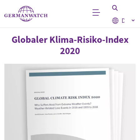
Direkt zum Inhalt
Select your
Stichwortsuche
Globaler Klima-Risiko-Index
2020