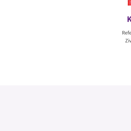
K
Refe
Zi