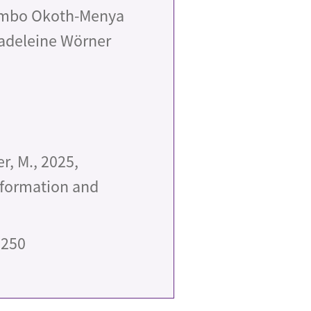
iambo Okoth-Menya
Madeleine Wörner
er, M., 2025,
sformation and
3250