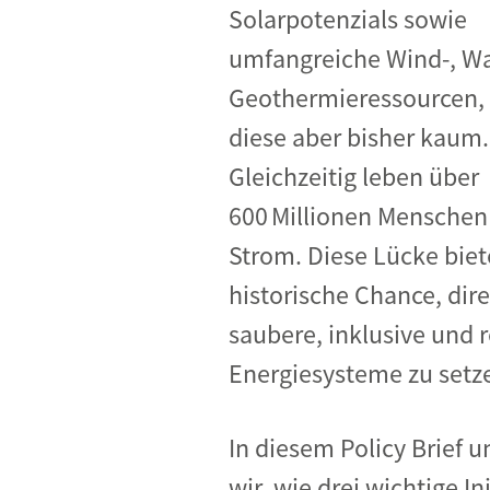
Industrietransformation
Solarpotenzials sowie
Klimafinanzierung
umfangreiche Wind-, Wa
Geothermieressourcen, 
Wirtschaft, Finanzen & 
diese aber bisher kaum.
Sustainable Finance
Gleichzeitig leben über
Unternehmensverantwortun
600 Millionen Menschen
Globaler Handel
Strom. Diese Lücke biet
Ressourcen & Kreislaufwirtsch
historische Chance, dire
saubere, inklusive und r
Energiesysteme zu setz
In diesem Policy Brief 
wir, wie drei wichtige Ini