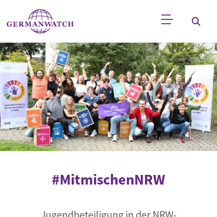
Direkt zum Inhalt
Stichwortsuche
#MitmischenNRW
Jugendbeteiligung in der NRW-