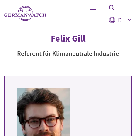
Direkt zum Inhalt
Select your
Stichwortsuche
Felix Gill
Referent für Klimaneutrale Industrie