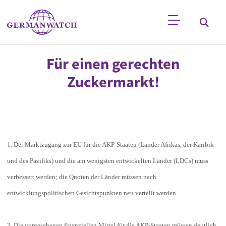
Direkt zum Inhalt
Stichwortsuche
Für einen gerechten
Zuckermarkt!
1. Der Marktzugang zur EU für die AKP-Staaten (Länder Afrikas, der Karibik
und des Pazifiks) und die am wenigsten entwickelten Länder (LDCs) muss
verbessert werden; die Quoten der Länder müssen nach
entwicklungspolitischen Gesichtspunkten neu verteilt werden.
2. Die vorgesehenen finanziellen Mittel für die AKP-Staaten müssen deutlich