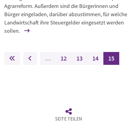
Agrarreform. Außerdem sind die Bürgerinnen und
Bürger eingeladen, darüber abzustimmen, für welche
Landwirtschaft ihre Steuergelder eingesetzt werden
sollen.
Seitennummerierung
Erste Seite
Vorherige Seite
Seite
Seite
Seite
Aktuelle Se
…
12
13
14
15
SEITE TEILEN